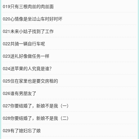
019只有三根肉丝的肉丝面
020心情像是坐过山车时好时坏
021未来小姑子找到了工作
022共骑一辆自行车呢
023送礼好像做任务一样
024送苹果的人究竟是谁？
025住在家里也是要交房租的
026谁有男朋友了
027你要结婚了，新娘不是我（一）
028你要结婚了，新娘不是我（二）
029有了媳妇忘了娘