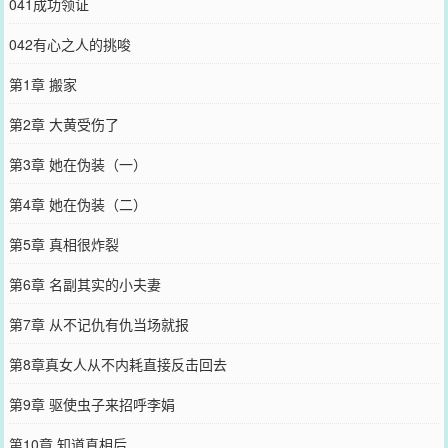
041成功领证
042有心之人的挑唆
第1章 搬家
第2章 大黄受伤了
第3章 她在伪装（一）
第4章 她在伪装（二）
第5章 真相很炸裂
第6章 名副其实的小夫妻
第7章 从不记仇有仇当场就报
第8章真女人从不内耗直接反击回去
第9章 驱使虫子来招呼李娟
第10章 知道真相后