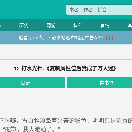
市
历史
网游
科幻
言情
追看新章节，下载本站客户端无广告APP
↓↓↓
12 打水光针-《复制属性值后我成了万人迷》
目录
存书签
唇瓣，雪白脸颊晕着兴奋的粉色，明明只是清秀的
“抱歉，我太激动了。”