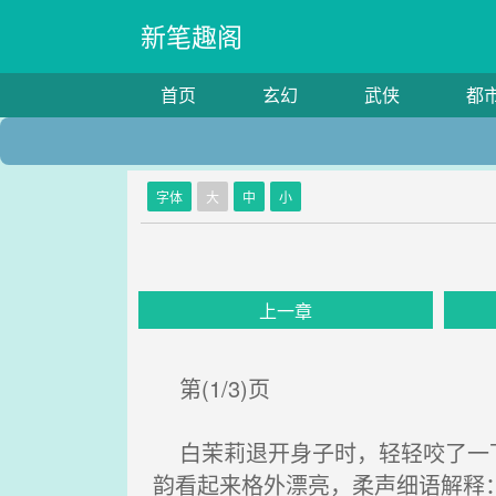
新笔趣阁
首页
玄幻
武侠
都
字体
大
中
小
上一章
第(1/3)页
白茉莉退开身子时，轻轻咬了一下
韵看起来格外漂亮，柔声细语解释：