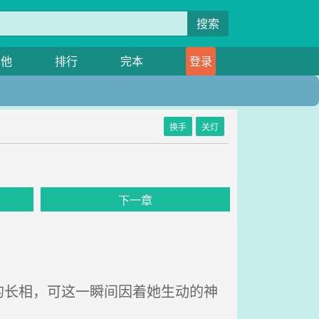
搜索
其他
排行
完本
登录
换手
关灯
下一章
长相，可这一瞬间因着她生动的神