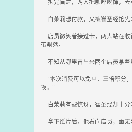
拆完盲盒，两人把咖啡喝掉，去
白茉莉想付款，又被崔圣经抢先：
店员微笑着接过卡，两人站在收银
带飘落。
不知从哪里冒出来两个店员拿着灯
“本次消费可以免单，三倍积分，
换。”
白茉莉有些惊讶，崔圣经却十分淡
拿下纸片后，他看向店员，面无表