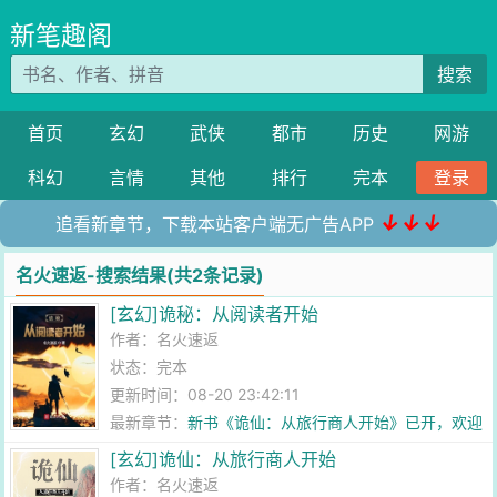
新笔趣阁
搜索
首页
玄幻
武侠
都市
历史
网游
科幻
言情
其他
排行
完本
登录
↓↓↓
追看新章节，下载本站客户端无广告APP
名火速返-搜索结果(共2条记录)
[玄幻]诡秘：从阅读者开始
作者：
名火速返
状态：完本
更新时间：08-20 23:42:11
最新章节：
新书《诡仙：从旅行商人开始》已开，欢迎
书友们移步赏光
[玄幻]诡仙：从旅行商人开始
作者：
名火速返