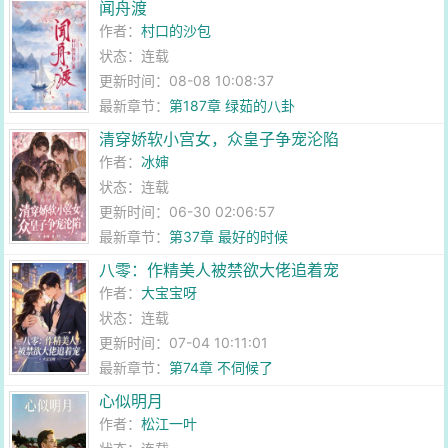
闻舟渡
作者：
村口的沙包
状态：连载
更新时间：08-08 10:08:37
最新章节：
第187章 绿茹的八卦
清穿娇软小宫女，众皇子争宠沦陷
作者：
冰婶
状态：连载
更新时间：06-30 02:06:57
最新章节：
第37章 最好的时候
八零：作精美人被禁欲大佬追着宠
作者：
大宝宝呀
状态：连载
更新时间：07-04 10:11:01
最新章节：
第74章 不伺候了
心似明月
作者：
松江一叶