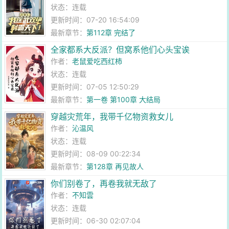
状态：连载
更新时间：07-20 16:54:09
最新章节：
第112章 完结了
全家都系大反派？但窝系他们心头宝诶
作者：
老鼠爱吃西红柿
状态：连载
更新时间：07-05 12:50:29
最新章节：
第一卷 第100章 大结局
穿越灾荒年，我带千亿物资救女儿
作者：
沁温风
状态：连载
更新时间：08-09 00:22:34
最新章节：
第128章 再见故人
你们别卷了，再卷我就无敌了
作者：
不知雲
状态：连载
更新时间：06-30 02:07:04